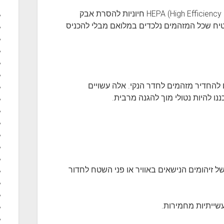
מערכות ואקום המצוידות במסנני HEPA (High Efficiency Particulate Air) חיוניות להסרת אבק
טיח שכל המזהמים נלכדים במלואם מבלי להכניס
נע מהעובדים להחדיר מזהמים לחדר הנקי. אלה עשויים
נו להיות נטולי מוך להגנה מרבית.
ל זיהומים הנישאים באוויר או פני השטח לחדור
שייתיות מחמירות.