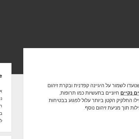
S
e
i
נועדו לשמור על היגיינה קפדנית ובקרת זיהום
d
אנ
ם נקיים
חיוניים בתעשיות כמו תרופות,
נו
ילו החלקיק הקטן ביותר עלול לפגוע בבטיחות
e
תח
ות תוך מניעת זיהום נוסף.
b
במ
לק
a
r