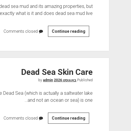
a
dead sea mud and its amazing properties, but
c
exactly what is it and does dead sea mud live…
e
P
r
Comments closed
D
Continue reading
o
e
d
a
u
d
c
S
t
e
Dead Sea Skin Care
s
a
Published
באוגוסט 2026
by
M
admin
u
 Dead Sea (which is actually a saltwater lake
d
and not an ocean or sea) is one…
Comments closed
D
Continue reading
e