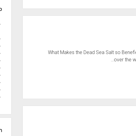
כ
What Makes the Dead Sea Salt so Benefic
over the w
ת