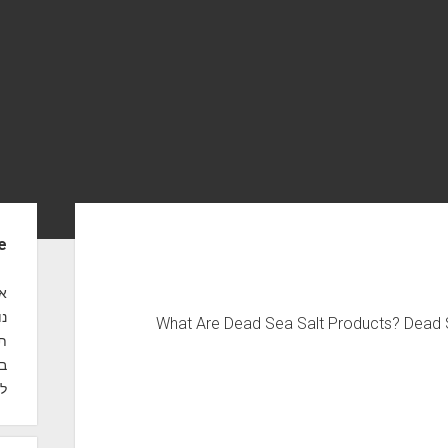
S
e
i
d
אנ
נו
What Are Dead Sea Salt Products? Dead S
e
תח
b
במ
לק
a
r