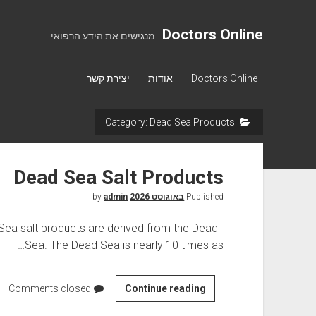
Doctors Online
מנגישים את הידע הרפואי
Doctors Online
אודות
יצירת קשר
Dead Sea Products
Category:
Dead Sea Salt Products
Published
באוגוסט 2026
by
admin
ea salt products are derived from the Dead
Sea. The Dead Sea is nearly 10 times as…
Comments closed
D
Continue reading
e