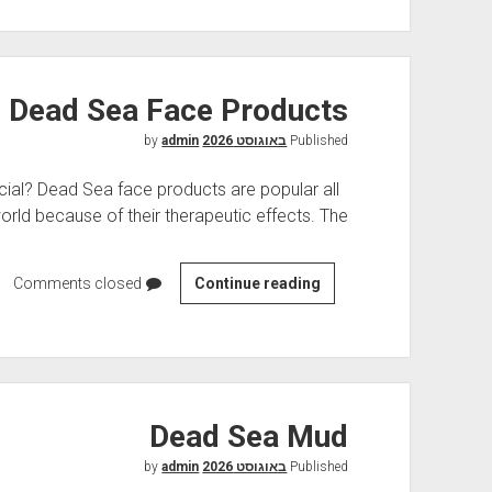
a
d
S
e
Dead Sea Face Products
a
Published
באוגוסט 2026
by
S
admin
a
ial? Dead Sea face products are popular all
l
orld because of their therapeutic effects. The…
t
P
r
Comments closed
D
Continue reading
o
e
d
a
u
d
c
S
t
e
Dead Sea Mud
s
a
Published
באוגוסט 2026
by
F
admin