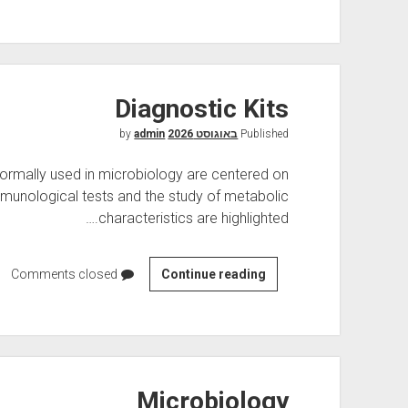
e
n
o
t
y
Diagnostic Kits
p
Published
באוגוסט 2026
by
i
admin
n
ormally used in microbiology are centered on
g
munological tests and the study of metabolic
characteristics are highlighted.…
Comments closed
D
Continue reading
i
a
g
n
o
Microbiology
s