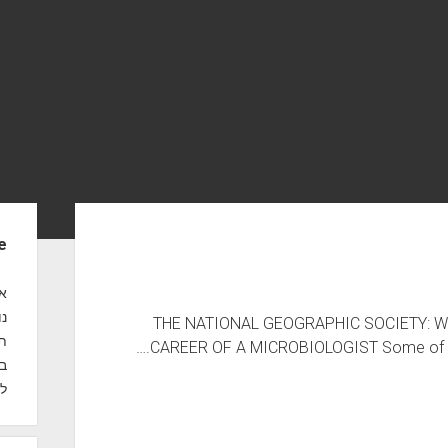
S
e
i
d
אנ
נו
THE NATIONAL GEOGRAPHIC SOCIETY: W
e
תח
CAREER OF A MICROBIOLOGIST Some of you
b
במ
לק
a
r