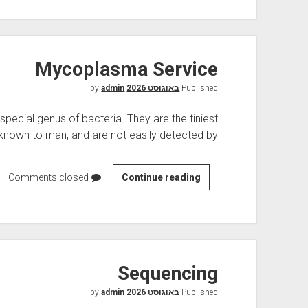
S
Mycoplasma Service
Published
באוגוסט 2026
by
admin
cial genus of bacteria. They are the tiniest
 known to man, and are not easily detected by…
Comments closed
M
Continue reading
y
c
o
p
l
Sequencing
a
Published
באוגוסט 2026
by
s
admin