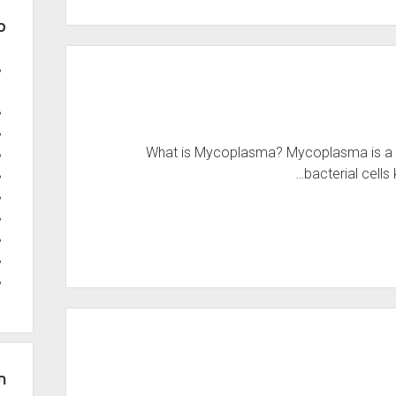
כ
What is Mycoplasma? Mycoplasma is a spe
bacterial cells
ת