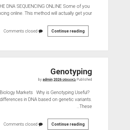
m
HE DNA SEQUENCING ONLINE Some of you
a
ing online. This method will actually get your…
S
e
r
Comments closed
S
Continue reading
v
e
i
q
c
u
e
e
n
Genotyping
c
Published
באוגוסט 2026
by
i
admin
n
 Biology Markets Why is Genotyping Useful?
g
ifferences in DNA based on genetic variants.
These…
Comments closed
G
Continue reading