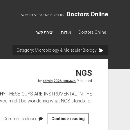
Doctors Online
מנגישים את הידע הרפואי
Doctors Online
אודות
יצירת קשר
Microbiology & Molecular Biology
Category:
NGS
Published
באוגוסט 2026
by
admin
HY THESE GUYS ARE INSTRUMENTAL IN THE
 might be wondering what NGS stands for.…
Comments closed
N
Continue reading
G