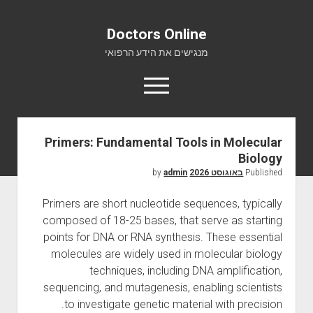
Doctors Online
מנגישים את הידע הרפואי
o
p
e
n
m
Primers: Fundamental Tools in Molecular
Doctors Online
e
Biology
n
אודות
u
Published
באוגוסט 2026
by
admin
יצירת קשר
Primers are short nucleotide sequences, typically
composed of 18-25 bases, that serve as starting
points for DNA or RNA synthesis. These essential
molecules are widely used in molecular biology
techniques, including DNA amplification,
sequencing, and mutagenesis, enabling scientists
to investigate genetic material with precision.