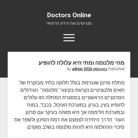
Doctors Online
מנגישים את הידע הרפואי
o
p
e
n
m
מהי מלנומה ומתי היא עלולה להופיע
Doctors Online
e
Published
באוגוסט 2026
by
admin
n
אודות
u
מחלת סרטן שנגרמת בגלל חלוקה בלתי מבוקרת של
יצירת קשר
תאים מלנוציטיים נקראת בקיצור "מלנומה". הגידולים
הסרטניים הראשוניים במסגרת המחלה הזו עלולים
להופיע בעין, בגרון, במערכת העיכול, בכבד, במוח
ובמערכת הלימפה אך היא מזוהה בעיקר עם סרטן
העור. הדרך היחידה לצמצם את רמת הסיכון ולשפר את
סיכויי ההחלמה היא לזהות מלנומה בשלב מוקדם.