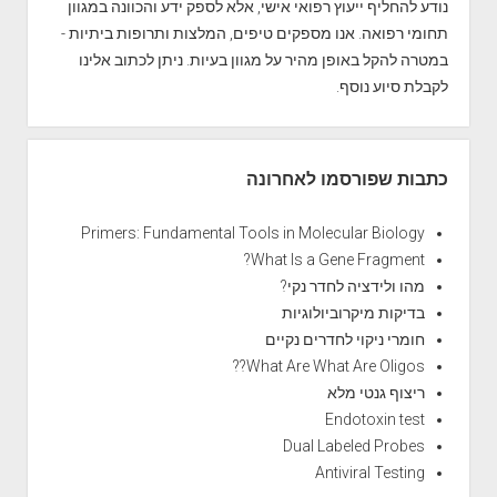
b
נודע להחליף ייעוץ רפואי אישי, אלא לספק ידע והכוונה במגוון
a
תחומי רפואה. אנו מספקים טיפים, המלצות ותרופות ביתיות -
r
במטרה להקל באופן מהיר על מגוון בעיות. ניתן לכתוב אלינו
לקבלת סיוע נוסף.
כתבות שפורסמו לאחרונה
Primers: Fundamental Tools in Molecular Biology
What Is a Gene Fragment?
מהו ולידציה לחדר נקי?
בדיקות מיקרוביולוגיות
חומרי ניקוי לחדרים נקיים
What Are What Are Oligos??
ריצוף גנטי מלא
Endotoxin test
Dual Labeled Probes
Antiviral Testing