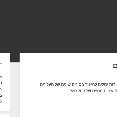
S
ם
e
i
d
אנ
נו
ות יכולים להיעזר בסוגים שונים של מעלונים.
e
תח
 איכות החיים של קהל היעד…
b
במ
לק
a
r