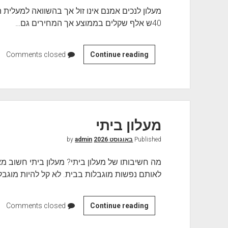
40ש אלף שקלים בממוצע אך המחירים גם…
Continue reading
ה
Comments closed
מ
ח
י
ר
ש
מעלון ביתי
ל
Published
באוגוסט 2026
by
מ
admin
ע
מה חשיבותו של מעלון ביתי? מעלון ביתי חשוב מא
ל
לאותם נפשות מוגבלות בבית. לא קל להיות מוגבל
ו
ן
ל
Continue reading
מ
Comments closed
נ
ע
כ