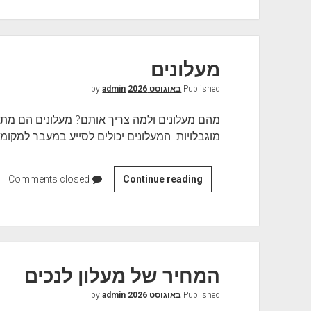
ל
ו
נ
י
מעלונים
ם
Published
באוגוסט 2026
by
ע
admin
ב
מהם מעלונים ולמה צריך אותם? מעלונים הם מת
ו
מוגבלויות. המעלונים יכולים לסייע במעבר למקומ
ר
ב
ת
Continue reading
מ
Comments closed
י
ע
ם
ל
פ
ו
ר
נ
ט
י
המחיר של מעלון לנכים
י
ם
י
Published
באוגוסט 2026
by
admin
ם