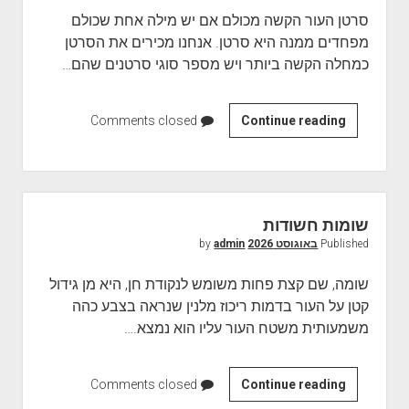
ו
סרטן העור הקשה מכולם אם יש מילה אחת שכולם
ד
מפחדים ממנה היא סרטן. אנחנו מכירים את הסרטן
ו
כמחלה הקשה ביותר ויש מספר סוגי סרטנים שהם…
ת
ח
ן
Continue reading
ס
Comments closed
ח
ר
ד
ט
ש
ן
ו
מ
שומות חשודות
ת
ל
Published
באוגוסט 2026
by
admin
נ
ו
שומה, שם קצת פחות משומש לנקודת חן, היא מן גידול
מ
קטן על העור בדמות ריכוז מלנין שנראה בצבע כהה
ה
משמעותית משטח העור עליו הוא נמצא.…
Continue reading
ש
Comments closed
ו