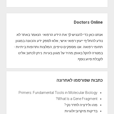
מ
ו
S
ת
i
Doctors Online
ח
d
ש
e
אנחנו כאן כדי להנגיש לך את הידע הרפואי. הנאמר באתר לא
ו
b
נודע להחליף ייעוץ רפואי אישי, אלא לספק ידע והכוונה במגוון
ד
a
תחומי רפואה. אנו מספקים טיפים, המלצות ותרופות ביתיות -
ו
r
במטרה להקל באופן מהיר על מגוון בעיות. ניתן לכתוב אלינו
ת
לקבלת סיוע נוסף.
כתבות שפורסמו לאחרונה
Primers: Fundamental Tools in Molecular Biology
What Is a Gene Fragment?
מהו ולידציה לחדר נקי?
בדיקות מיקרוביולוגיות