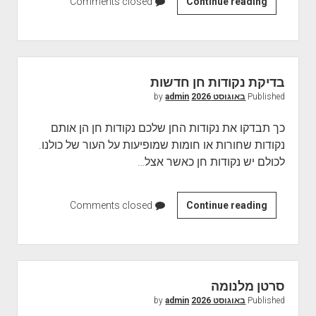
Continue reading
ס
Comments closed
ו
ג
י
ס
בדיקת נקודות חן חדשות
ר
Published
באוגוסט 2026
by
admin
ט
ן
כך תבדקו את נקודות החן שלכם נקודות חן הן אותם
ה
נקודות שחורות או חומות שמופיעות על העור של כולנו.
ע
לכולם יש נקודות חן כאשר אצל…
ו
ר
Continue reading
ב
Comments closed
ד
י
ק
ת
סרטן מלנומה
נ
Published
באוגוסט 2026
by
admin
ק