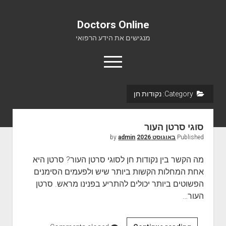
Doctors Online
מנגישים את הידע הרפואי
o
p
e
n
Category:
נקודות חן
m
Doctors Online
e
n
אודות
u
סוגי סרטן העור
יצירת קשר
Published
באוגוסט 2026
by
admin
מה הקשר בין נקודות חן לסוגי סרטן העור? סרטן היא
אחת המחלות הקשות ביותר שיש ולפעמים הסימנים
הפשוטים ביותר יכולים להתריע בפנינו מראש. סרטן
העור…