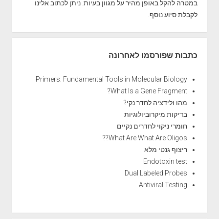
במטרה להקל באופן מהיר על מגוון בעיות. ניתן לכתוב אלינו
לקבלת סיוע נוסף.
כתבות שפורסמו לאחרונה
Primers: Fundamental Tools in Molecular Biology
What Is a Gene Fragment?
מהו ולידציה לחדר נקי?
בדיקות מיקרוביולוגיות
חומרי ניקוי לחדרים נקיים
What Are What Are Oligos??
ריצוף גנטי מלא
Endotoxin test
Dual Labeled Probes
Antiviral Testing