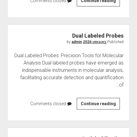
Comments closed
E
Continue reading
n
d
o
t
Dual Labeled Probes
o
Published
באוגוסט 2026
by
admin
x
i
Dual Labeled Probes: Precision Tools for Molecular
n
Analysis Dual labeled probes have emerged as
t
indispensable instruments in molecular analysis,
e
facilitating accurate detection and quantification
s
of…
t
Comments closed
D
Continue reading
u
a
l
L