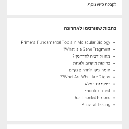
לקבלת סיוע נוסף.
s
t
i
n
כתבות שפורסמו לאחרונה
g
Primers: Fundamental Tools in Molecular Biology
What Is a Gene Fragment?
מהו ולידציה לחדר נקי?
בדיקות מיקרוביולוגיות
חומרי ניקוי לחדרים נקיים
What Are What Are Oligos??
ריצוף גנטי מלא
Endotoxin test
Dual Labeled Probes
Antiviral Testing