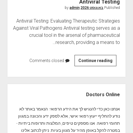
Antiviral Testing
a
Published
באוגוסט 2026
by
admin
b
e
Antiviral Testing: Evaluating Therapeutic Strategies
l
Against Viral Pathogens Antiviral testing serves as a
e
crucial tool in the arsenal of pharmaceutical
d
research, providing a means to…
P
r
o
Comments closed
A
Continue reading
b
n
e
t
s
i
S
v
i
Doctors Online
i
d
r
e
אנחנו כאן כדי להנגיש לך את הידע הרפואי. הנאמר באתר לא
a
b
נודע להחליף ייעוץ רפואי אישי, אלא לספק ידע והכוונה במגוון
l
a
תחומי רפואה. אנו מספקים טיפים, המלצות ותרופות ביתיות -
T
r
במטרה להקל באופן מהיר על מגוון בעיות. ניתן לכתוב אלינו
e