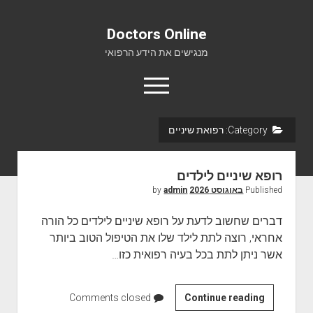
Doctors Online
מנגישים את הידע הרפואי
o
p
e
n
Category:
רפואת שיניים
m
Doctors Online
e
n
אודות
u
רופא שיניים לילדים
יצירת קשר
Published
באוגוסט 2026
by
admin
דברים שחשוב לדעת על רופא שיניים לילדים כל הורה
אחראי, רוצה לתת לילד שלו את הטיפול הטוב ביותר
אשר ניתן לתת בכל בעיה רפואית כזו…
Continue reading
ר
Comments closed