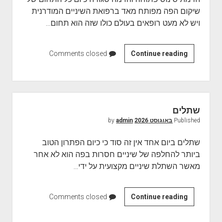
י
שיקום הפה מפותח מאד ברפואת השיניים המודרנית
י
ויש לא מעט רופאים בעולם כולו שזה הוא תחום…
ם
נ
י
Continue reading
ה
Comments closed
י
ר
ד
מ
ת
ת
ס
שתלים
י
Published
באוגוסט 2026
by
admin
נ
ו
שתלים ביום אחד אין זה סוד כי כיום הפתרון הטוב
ס
ביותר להחלפה של שיניים חסרות בפה הוא לא אחר
מאשר השתלת שיניים מקצועית על ידי…
Continue reading
ש
Comments closed
ת
ל