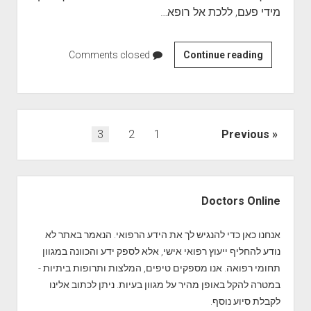
י
מידי פעם, ללכת אל רופא…
י
ם
Continue reading
ר
Comments closed
ו
פ
א
ש
נ
Previous
1
2
3
י
י
נ
ו
י
S
ו
י
i
ט
Doctors Online
ם
d
e
אנחנו כאן כדי להנגיש לך את הידע הרפואי. הנאמר באתר לא
b
נודע להחליף ייעוץ רפואי אישי, אלא לספק ידע והכוונה במגוון
a
תחומי רפואה. אנו מספקים טיפים, המלצות ותרופות ביתיות -
r
במטרה להקל באופן מהיר על מגוון בעיות. ניתן לכתוב אלינו
לקבלת סיוע נוסף.