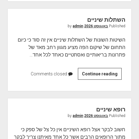
י
ם
השתלות שיניים
Published
באוגוסט 2026
by
admin
השיטות השונות של השתלות שיניים אין זה סוד כי כיום
התחום של שיקום הפה מציע מגוון רחב מאד של
פתרונות בריאותיים ואסתטיים כאחד לכל אחד…
Continue reading
ה
Comments closed
ש
ת
ל
ו
רופא שיניים
ת
Published
באוגוסט 2026
by
admin
ש
י
חשוב לבקר אצל רופא השיניים אין כל צל של ספק כי
נ
מתוך הרופאים הרבים אשר כל אחד מאיתנו צריך לבקר