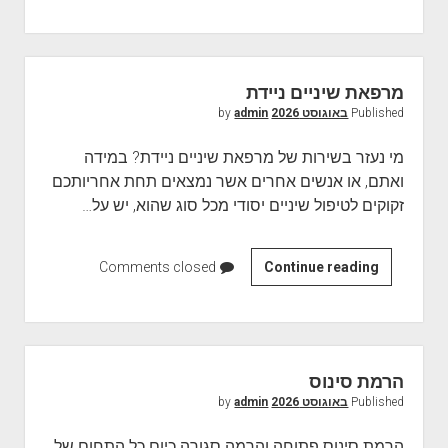
ו
פ
א
ש
מרפאת שיניים ניידת
י
Published
באוגוסט 2026
by
admin
נ
י
מי נעזר בשירות של מרפאת שיניים ניידת? במידה
י
ואתם, או אנשים אחרים אשר נמצאים תחת אחריותכם
ם
זקוקים לטיפול שיניים יסודי מכל סוג שהוא, יש על…
ל
י
ל
Continue reading
מ
Comments closed
ד
ר
י
פ
ם
א
ת
הרמת סינוס
ש
Published
באוגוסט 2026
by
admin
י
נ
הרמת סינוס פתוחה והרמה סגורה כיום כל התחום של