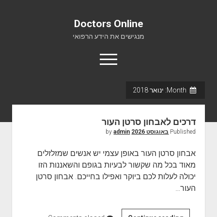
Doctors Online
מנגישים את הידע הרפואי
o
p
e
n
Month:
ינואר 2018
m
Doctors Online
e
n
אודות
u
דרכים לאבחון סרטן העור
יצירת קשר
Published
באוגוסט 2026
by
admin
אבחון סרטן העור באופן עצמי יש אנשים שמזלזלים
מאוד בכל מה שקשור לבעיות בגופם והשאננות הזו
יכולה לעלות לכם ביוקר ואפילו בחייכם. אבחון סרטן
העור…