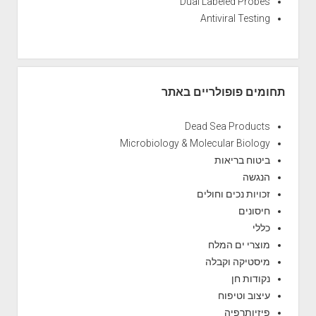
Dual Labeled Probes
Antiviral Testing
תחומים פופולריים באתר
Dead Sea Products
Microbiology & Molecular Biology
ביטוח בריאות
הנגשה
זכויות נכים וחולים
חיסונים
כללי
מוצרי ים המלח
מיסטיקה וקבלה
נקודות חן
עיצוב וטיפוח
פיזיותרפיה