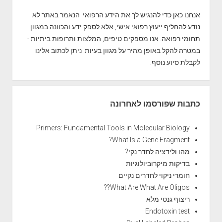
d
י
e
אנחנו כאן כדי להנגיש לך את הידע הרפואי. הנאמר באתר לא
מ
b
נודע להחליף ייעוץ רפואי אישי, אלא לספק ידע והכוונה במגוון
נ
a
תחומי רפואה. אנו מספקים טיפים, המלצות ותרופות ביתיות -
י
r
במטרה להקל באופן מהיר על מגוון בעיות. ניתן לכתוב אלינו
ם
לקבלת סיוע נוסף.
ל
ס
ר
ט
כתבות שפורסמו לאחרונה
ן
ה
Primers: Fundamental Tools in Molecular Biology
ע
What Is a Gene Fragment?
ו
מהו ולידציה לחדר נקי?
ר
בדיקות מיקרוביולוגיות
חומרי ניקוי לחדרים נקיים
What Are What Are Oligos??
ריצוף גנטי מלא
Endotoxin test