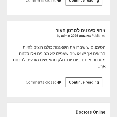
Continue reading
ד
Comments closed
ר
כ
י
ם
זיהוי סימנים לסרטן העור
ל
Published
באוגוסט 2026
by
admin
א
ב
הסימנים שישברו את השאננות כולם רוצים להיות
ח
בריאים אך יש אנשים שאפילו לא מבינים אלו סכנות
ו
מסכנות אותם ביום יום. חלק מהאנשים מודעים לסכנות
ן
אך…
ס
ר
ט
Continue reading
ז
Comments closed
ן
י
ה
ה
ע
ו
S
ו
י
i
Doctors Online
ר
ס