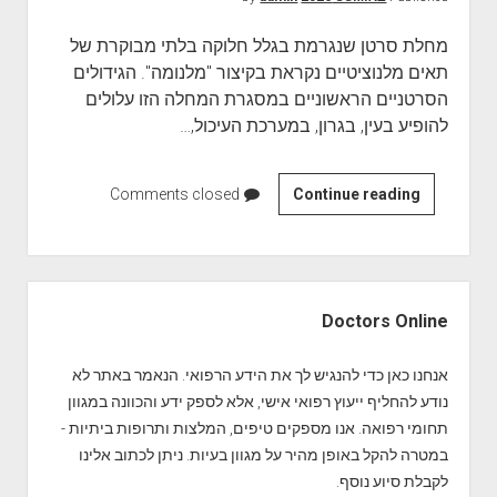
ו
ו
ר
ת
מחלת סרטן שנגרמת בגלל חלוקה בלתי מבוקרת של
ש
תאים מלנוציטיים נקראת בקיצור "מלנומה". הגידולים
ל
הסרטניים הראשוניים במסגרת המחלה הזו עלולים
ה
להופיע בעין, בגרון, במערכת העיכול,…
ס
ר
ת
Continue reading
מ
Comments closed
נ
ה
ק
י
ו
מ
S
ד
ל
i
Doctors Online
ו
נ
d
ת
ו
e
אנחנו כאן כדי להנגיש לך את הידע הרפואי. הנאמר באתר לא
ח
מ
b
נודע להחליף ייעוץ רפואי אישי, אלא לספק ידע והכוונה במגוון
ן
ה
a
תחומי רפואה. אנו מספקים טיפים, המלצות ותרופות ביתיות -
ו
r
במטרה להקל באופן מהיר על מגוון בעיות. ניתן לכתוב אלינו
מ
לקבלת סיוע נוסף.
ת