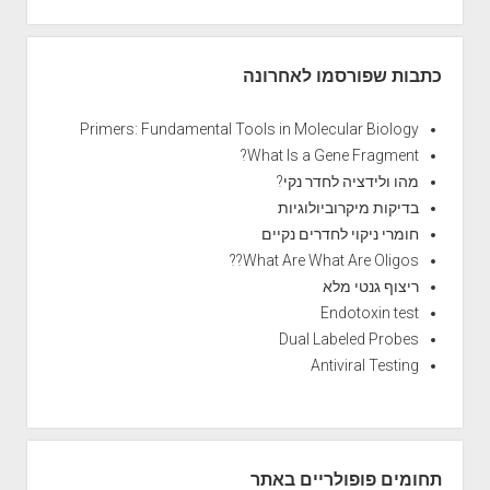
י
ה
י
כתבות שפורסמו לאחרונה
א
ע
Primers: Fundamental Tools in Molecular Biology
ל
What Is a Gene Fragment?
ו
מהו ולידציה לחדר נקי?
ל
בדיקות מיקרוביולוגיות
ה
חומרי ניקוי לחדרים נקיים
ל
What Are What Are Oligos??
ה
ריצוף גנטי מלא
ו
Endotoxin test
פ
Dual Labeled Probes
י
Antiviral Testing
ע
תחומים פופולריים באתר