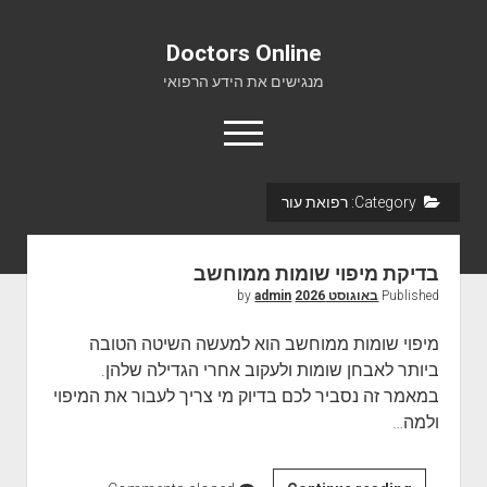
Doctors Online
מנגישים את הידע הרפואי
o
p
e
n
Category:
רפואת עור
m
Doctors Online
e
n
אודות
u
בדיקת מיפוי שומות ממוחשב
יצירת קשר
Published
באוגוסט 2026
by
admin
מיפוי שומות ממוחשב הוא למעשה השיטה הטובה
ביותר לאבחן שומות ולעקוב אחרי הגדילה שלהן.
במאמר זה נסביר לכם בדיוק מי צריך לעבור את המיפוי
ולמה…