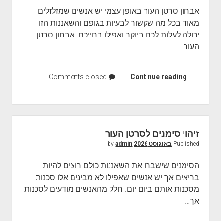
ש
ט
אבחון סרטן העור באופן עצמי יש אנשים שמזלזלים
ב
ן
מאוד בכל מה שקשור לבעיות בגופם והשאננות הזו
ה
יכולה לעלות לכם ביוקר ואפילו בחייכם. אבחון סרטן
ע
העור…
ו
ר
Continue reading
ד
Comments closed
ר
כ
י
ם
זיהוי סימנים לסרטן העור
ל
Published
באוגוסט 2026
by
admin
א
ב
הסימנים שישברו את השאננות כולם רוצים להיות
ח
בריאים אך יש אנשים שאפילו לא מבינים אלו סכנות
ו
מסכנות אותם ביום יום. חלק מהאנשים מודעים לסכנות
ן
אך…
ס
ר