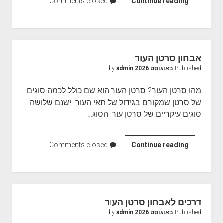
Continue reading
ב
Comments closed
ד
י
ק
ת
אבחון סרטן העור
מ
Published
באוגוסט 2026
by
admin
י
פ
מהו סרטן העור? סרטן העור הוא שם כולל לכמה סוגים
ו
של סרטן שמקורם בגידול של תאי העור. ישנם שלושה
י
סוגים עיקריים של סרטן עור. הסוג…
ש
ו
מ
Continue reading
א
Comments closed
ו
ב
ת
ח
מ
ו
מ
ן
דרכים לאבחון סרטן העור
ו
ס
Published
באוגוסט 2026
by
admin
ח
ר