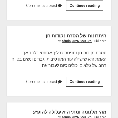
ט
Continue reading
ז
Comments closed
ן
י
ה
ה
ע
ו
ו
י
היתרונות של הסרת נקודות חן
ר
ס
Published
באוגוסט 2026
by
admin
י
מ
הסרת נקודות חן נתפסת כהליך אסתטי בלבד אך
נ
האמת היא שיש לה עוד המון סיבות. גברים ונשים בטווח
י
רחב של גילאים יכולים כיום לעבור את…
ם
ל
ס
Continue reading
ה
Comments closed
ר
י
ט
ת
ן
ר
ה
ו
מהי מלנומה ומתי היא עלולה להופיע
ע
נ
Published
באוגוסט 2026
by
admin